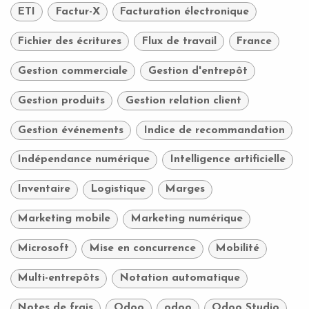
ETI
Factur-X
Facturation électronique
Fichier des écritures
Flux de travail
France
Gestion commerciale
Gestion d'entrepôt
Gestion produits
Gestion relation client
Gestion événements
Indice de recommandation
Indépendance numérique
Intelligence artificielle
Inventaire
Logistique
Marges
Marketing mobile
Marketing numérique
Microsoft
Mise en concurrence
Mobilité
Multi-entrepôts
Notation automatique
Notes de frais
Odoo
odoo
Odoo Studio