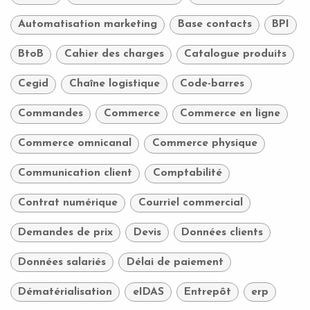
Automatisation marketing
Base contacts
BPI
BtoB
Cahier des charges
Catalogue produits
Cegid
Chaîne logistique
Code-barres
Commandes
Commerce
Commerce en ligne
Commerce omnicanal
Commerce physique
Communication client
Comptabilité
Contrat numérique
Courriel commercial
Demandes de prix
Devis
Données clients
Données salariés
Délai de paiement
Dématérialisation
eIDAS
Entrepôt
erp