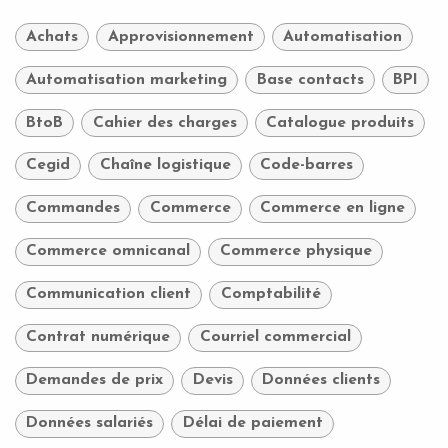
Achats
Approvisionnement
Automatisation
Automatisation marketing
Base contacts
BPI
BtoB
Cahier des charges
Catalogue produits
Cegid
Chaîne logistique
Code-barres
Commandes
Commerce
Commerce en ligne
Commerce omnicanal
Commerce physique
Communication client
Comptabilité
Contrat numérique
Courriel commercial
Demandes de prix
Devis
Données clients
Données salariés
Délai de paiement