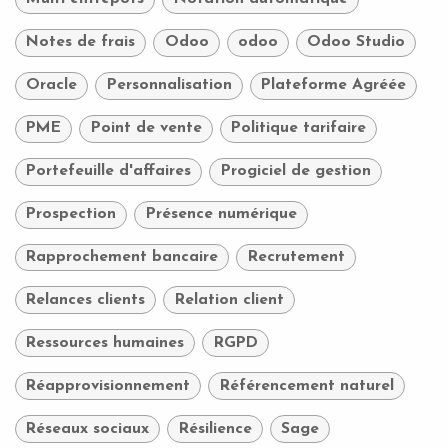
Notes de frais
Odoo
odoo
Odoo Studio
Oracle
Personnalisation
Plateforme Agréée
PME
Point de vente
Politique tarifaire
Portefeuille d'affaires
Progiciel de gestion
Prospection
Présence numérique
Rapprochement bancaire
Recrutement
Relances clients
Relation client
Ressources humaines
RGPD
Réapprovisionnement
Référencement naturel
Réseaux sociaux
Résilience
Sage