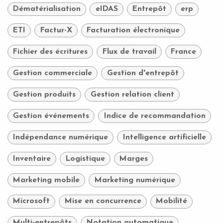
Dématérialisation
eIDAS
Entrepôt
erp
ETI
Factur-X
Facturation électronique
Fichier des écritures
Flux de travail
France
Gestion commerciale
Gestion d'entrepôt
Gestion produits
Gestion relation client
Gestion événements
Indice de recommandation
Indépendance numérique
Intelligence artificielle
Inventaire
Logistique
Marges
Marketing mobile
Marketing numérique
Microsoft
Mise en concurrence
Mobilité
Multi-entrepôts
Notation automatique