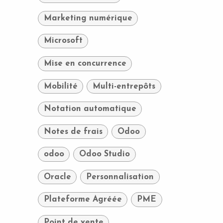
Marketing numérique
Microsoft
Mise en concurrence
Mobilité
Multi-entrepôts
Notation automatique
Notes de frais
Odoo
odoo
Odoo Studio
Oracle
Personnalisation
Plateforme Agréée
PME
Point de vente