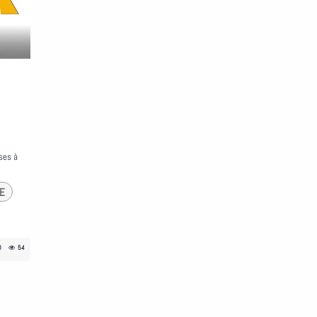
ses à
E
0
54