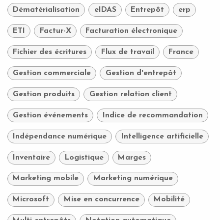
Dématérialisation
eIDAS
Entrepôt
erp
ETI
Factur-X
Facturation électronique
Fichier des écritures
Flux de travail
France
Gestion commerciale
Gestion d'entrepôt
Gestion produits
Gestion relation client
Gestion événements
Indice de recommandation
Indépendance numérique
Intelligence artificielle
Inventaire
Logistique
Marges
Marketing mobile
Marketing numérique
Microsoft
Mise en concurrence
Mobilité