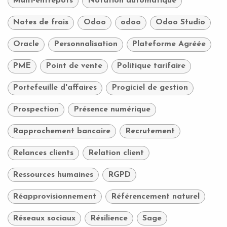
Multi-entrepôts
Notation automatique
Notes de frais
Odoo
odoo
Odoo Studio
Oracle
Personnalisation
Plateforme Agréée
PME
Point de vente
Politique tarifaire
Portefeuille d'affaires
Progiciel de gestion
Prospection
Présence numérique
Rapprochement bancaire
Recrutement
Relances clients
Relation client
Ressources humaines
RGPD
Réapprovisionnement
Référencement naturel
Réseaux sociaux
Résilience
Sage