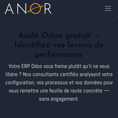
Se rendre au contenu
Audit Odoo gratuit —
Identifiez vos leviers de
performance
Votre ERP Odoo vous freine plutôt qu'il ne vous
libère ? Nos consultants certifiés analysent votre
configuration, vos processus et vos données pour
vous remettre une feuille de route concrète —
sans engagement.