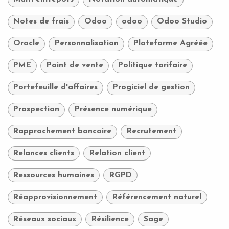
Notes de frais
Odoo
odoo
Odoo Studio
Oracle
Personnalisation
Plateforme Agréée
PME
Point de vente
Politique tarifaire
Portefeuille d'affaires
Progiciel de gestion
Prospection
Présence numérique
Rapprochement bancaire
Recrutement
Relances clients
Relation client
Ressources humaines
RGPD
Réapprovisionnement
Référencement naturel
Réseaux sociaux
Résilience
Sage