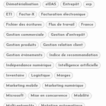
Dématérialisation
eIDAS
Entrepôt
erp
ETI
Factur-X
Facturation électronique
Fichier des écritures
Flux de travail
France
Gestion commerciale
Gestion d'entrepôt
Gestion produits
Gestion relation client
Gestion événements
Indice de recommandation
Indépendance numérique
Intelligence artificielle
Inventaire
Logistique
Marges
Marketing mobile
Marketing numérique
Microsoft
Mise en concurrence
Mobilité
Multi-entrepôts
Notation automatique