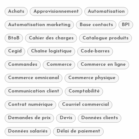
Achats
Approvisionnement
Automatisation
Automatisation marketing
Base contacts
BPI
BtoB
Cahier des charges
Catalogue produits
Cegid
Chaîne logistique
Code-barres
Commandes
Commerce
Commerce en ligne
Commerce omnicanal
Commerce physique
Communication client
Comptabilité
Contrat numérique
Courriel commercial
Demandes de prix
Devis
Données clients
Données salariés
Délai de paiement