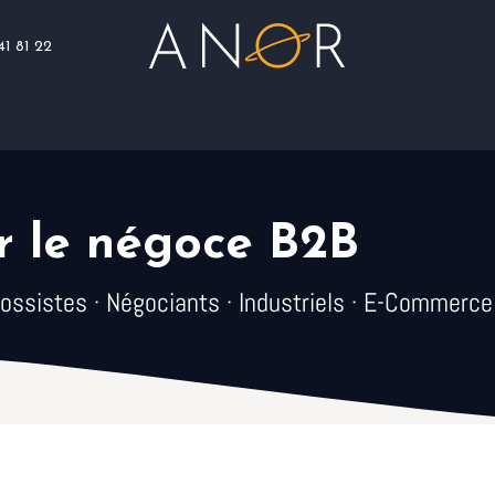
41 81 22
Blog
Assistance
Nous rejoindre
 le négoce B2B
rossistes · Négociants · Industriels · E-Commerce