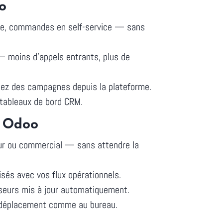
o
lume, commandes en self-service — sans
 — moins d'appels entrants, plus de
mez des campagnes depuis la plateforme.
 tableaux de bord CRM.
c Odoo
eur ou commercial — sans attendre la
isés avec vos flux opérationnels.
sseurs mis à jour automatiquement.
en déplacement comme au bureau.