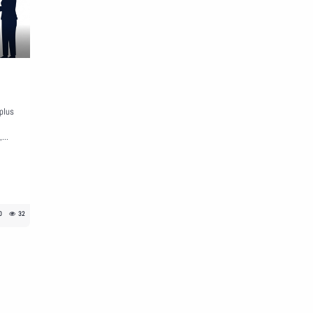
plus
i
...
0
32