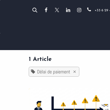
Se rendre au contenu
+33 6 29 
Vos métiers
Anor
Odoo
1 Article
Délai de paiement
×