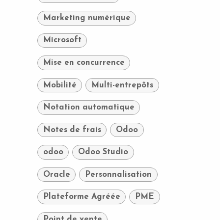
Marketing numérique
Microsoft
Mise en concurrence
Mobilité
Multi-entrepôts
Notation automatique
Notes de frais
Odoo
odoo
Odoo Studio
Oracle
Personnalisation
Plateforme Agréée
PME
Point de vente