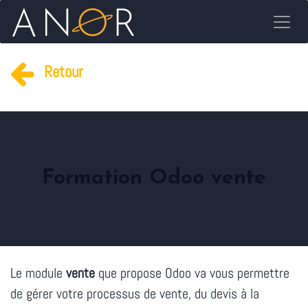
Se rendre au contenu
Retour
Formation Odoo vente
Le module
vente
que propose Odoo va vous permettre
de gérer votre processus de vente, du devis à la