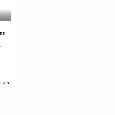
es
s
0
74