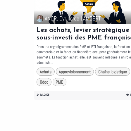
ANOR, Cyrille de LAMBERT
Les achats, levier stratégique
sous-investi des PME français
Dans les organigrammes des PME et ETI françaises, la fonction
commerciale et la fonction financière occupent généralement le
sommets. La fonction achat, elle, est souvent reléguée à un rôle
administr...
Achats
Approvisionnement
Chaîne logistique
Odoo
PME
14 juil. 2026