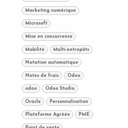
Marketing numérique
Microsoft
Mise en concurrence
Mobilité
Multi-entrepôts
Notation automatique
Notes de frais
Odoo
odoo
Odoo Studio
Oracle
Personnalisation
Plateforme Agréée
PME
Point de vente