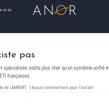
41 81 22
Blog
Assistance
Nous rejoindre
iste pas
RH spécialisés coûte plus cher qu'un système unifié 
ETI françaises.
lle de LAMBERT
| Aucun commentaire pour l'instant