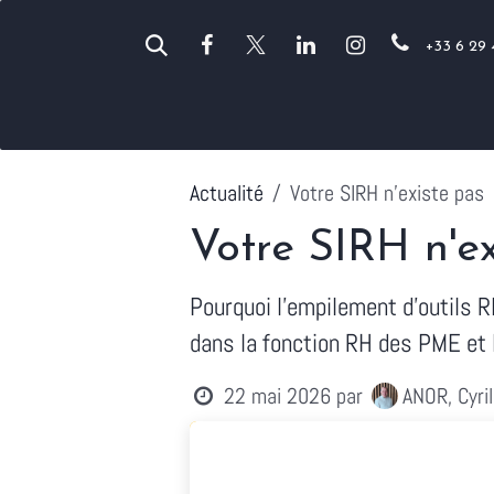
Se rendre au contenu
+33 6 29 
Vos métiers
Anor
Odoo
Actualité
Votre SIRH n'existe pas
Votre SIRH n'ex
Pourquoi l'empilement d'outils 
dans la fonction RH des PME et 
22 mai 2026
par
ANOR, Cyri