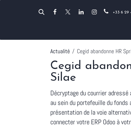
Se rendre au contenu
+33 6 29 
Vos métiers
Anor
Odoo
Actualité
Cegid abandonne HR Spri
Cegid abandonn
Silae
Décryptage du courrier adressé a
au sein du portefeuille du fonds
présentation de la voie alternat
connecter votre ERP Odoo à votr