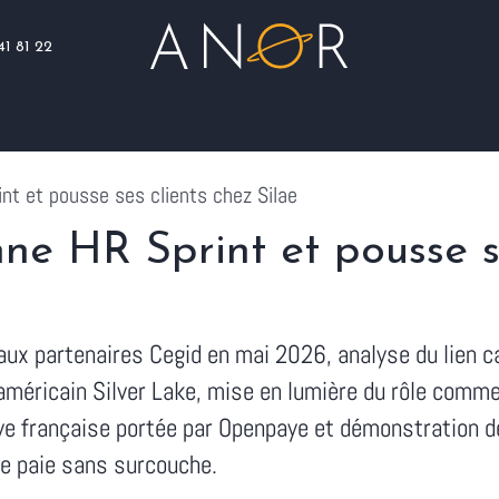
41 81 22
Blog
Assistance
Nous rejoindre
nt et pousse ses clients chez Silae
e HR Sprint et pousse se
ux partenaires Cegid en mai 2026, analyse du lien ca
 américain Silver Lake, mise en lumière du rôle comm
ive française portée par Openpaye et démonstration d
e paie sans surcouche.