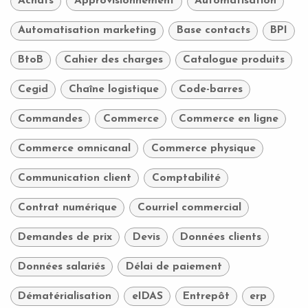
Achats
Approvisionnement
Automatisation
Automatisation marketing
Base contacts
BPI
BtoB
Cahier des charges
Catalogue produits
Cegid
Chaîne logistique
Code-barres
Commandes
Commerce
Commerce en ligne
Commerce omnicanal
Commerce physique
Communication client
Comptabilité
Contrat numérique
Courriel commercial
Demandes de prix
Devis
Données clients
Données salariés
Délai de paiement
Dématérialisation
eIDAS
Entrepôt
erp