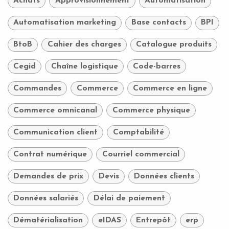
Achats
Approvisionnement
Automatisation
Automatisation marketing
Base contacts
BPI
BtoB
Cahier des charges
Catalogue produits
Cegid
Chaîne logistique
Code-barres
Commandes
Commerce
Commerce en ligne
Commerce omnicanal
Commerce physique
Communication client
Comptabilité
Contrat numérique
Courriel commercial
Demandes de prix
Devis
Données clients
Données salariés
Délai de paiement
Dématérialisation
eIDAS
Entrepôt
erp