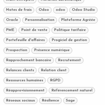
Notes de frais
Odoo
odoo
Odoo Studio
Oracle
Personnalisation
Plateforme Agréée
PME
Point de vente
Politique tarifaire
Portefeuille d'affaires
Progiciel de gestion
Prospection
Présence numérique
Rapprochement bancaire
Recrutement
Relances clients
Relation client
Ressources humaines
RGPD
Réapprovisionnement
Référencement naturel
Réseaux sociaux
Résilience
Sage