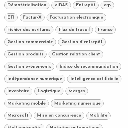
Dématérialisation
eIDAS
Entrepôt
erp
ETI
Factur-X
Facturation électronique
Fichier des écritures
Flux de travail
France
Gestion commerciale
Gestion d'entrepôt
Gestion produits
Gestion relation client
Gestion événements
Indice de recommandation
Indépendance numérique
Intelligence artificielle
Inventaire
Logistique
Marges
Marketing mobile
Marketing numérique
Microsoft
Mise en concurrence
Mobilité
Multi-entrepôts
Notation automatique