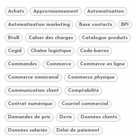
Achats
Approvisionnement
Automatisation
Automatisation marketing
Base contacts
BPI
BtoB
Cahier des charges
Catalogue produits
Cegid
Chaîne logistique
Code-barres
Commandes
Commerce
Commerce en ligne
Commerce omnicanal
Commerce physique
Communication client
Comptabilité
Contrat numérique
Courriel commercial
Demandes de prix
Devis
Données clients
Données salariés
Délai de paiement