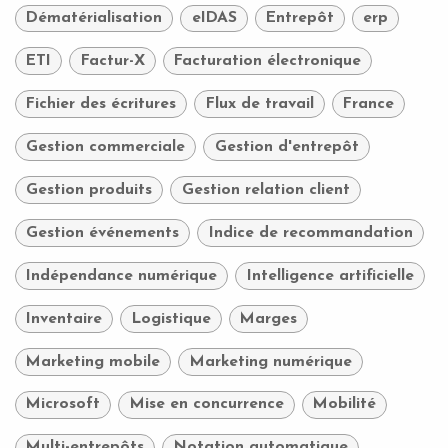
Dématérialisation
eIDAS
Entrepôt
erp
ETI
Factur-X
Facturation électronique
Fichier des écritures
Flux de travail
France
Gestion commerciale
Gestion d'entrepôt
Gestion produits
Gestion relation client
Gestion événements
Indice de recommandation
Indépendance numérique
Intelligence artificielle
Inventaire
Logistique
Marges
Marketing mobile
Marketing numérique
Microsoft
Mise en concurrence
Mobilité
Multi-entrepôts
Notation automatique