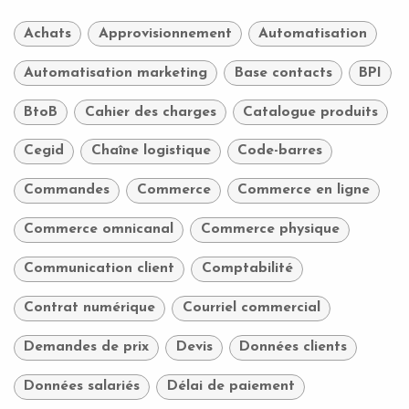
Achats
Approvisionnement
Automatisation
Automatisation marketing
Base contacts
BPI
BtoB
Cahier des charges
Catalogue produits
Cegid
Chaîne logistique
Code-barres
Commandes
Commerce
Commerce en ligne
Commerce omnicanal
Commerce physique
Communication client
Comptabilité
Contrat numérique
Courriel commercial
Demandes de prix
Devis
Données clients
Données salariés
Délai de paiement