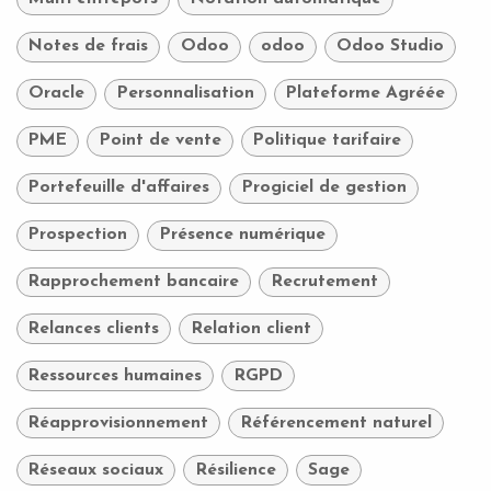
Notes de frais
Odoo
odoo
Odoo Studio
Oracle
Personnalisation
Plateforme Agréée
PME
Point de vente
Politique tarifaire
Portefeuille d'affaires
Progiciel de gestion
Prospection
Présence numérique
Rapprochement bancaire
Recrutement
Relances clients
Relation client
Ressources humaines
RGPD
Réapprovisionnement
Référencement naturel
Réseaux sociaux
Résilience
Sage