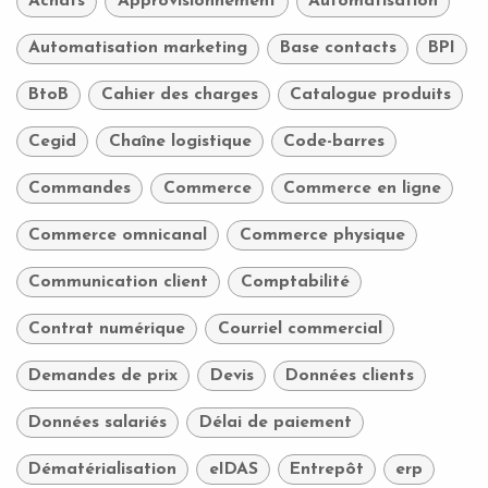
Achats
Approvisionnement
Automatisation
Automatisation marketing
Base contacts
BPI
BtoB
Cahier des charges
Catalogue produits
Cegid
Chaîne logistique
Code-barres
Commandes
Commerce
Commerce en ligne
Commerce omnicanal
Commerce physique
Communication client
Comptabilité
Contrat numérique
Courriel commercial
Demandes de prix
Devis
Données clients
Données salariés
Délai de paiement
Dématérialisation
eIDAS
Entrepôt
erp