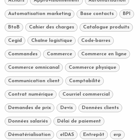
Achats
Approvisionnement
Automatisation
Automatisation marketing
Base contacts
BPI
BtoB
Cahier des charges
Catalogue produits
Cegid
Chaîne logistique
Code-barres
Commandes
Commerce
Commerce en ligne
Commerce omnicanal
Commerce physique
Communication client
Comptabilité
Contrat numérique
Courriel commercial
Demandes de prix
Devis
Données clients
Données salariés
Délai de paiement
Dématérialisation
eIDAS
Entrepôt
erp