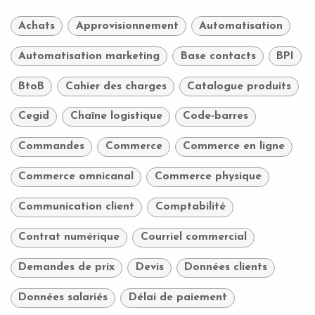
Achats
Approvisionnement
Automatisation
Automatisation marketing
Base contacts
BPI
BtoB
Cahier des charges
Catalogue produits
Cegid
Chaîne logistique
Code-barres
Commandes
Commerce
Commerce en ligne
Commerce omnicanal
Commerce physique
Communication client
Comptabilité
Contrat numérique
Courriel commercial
Demandes de prix
Devis
Données clients
Données salariés
Délai de paiement