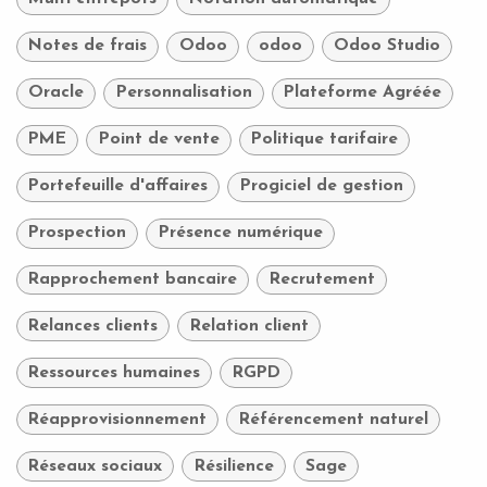
Notes de frais
Odoo
odoo
Odoo Studio
Oracle
Personnalisation
Plateforme Agréée
PME
Point de vente
Politique tarifaire
Portefeuille d'affaires
Progiciel de gestion
Prospection
Présence numérique
Rapprochement bancaire
Recrutement
Relances clients
Relation client
Ressources humaines
RGPD
Réapprovisionnement
Référencement naturel
Réseaux sociaux
Résilience
Sage