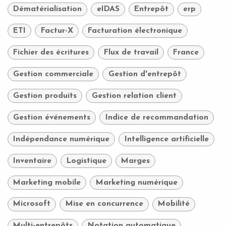
Dématérialisation
eIDAS
Entrepôt
erp
ETI
Factur-X
Facturation électronique
Fichier des écritures
Flux de travail
France
Gestion commerciale
Gestion d'entrepôt
Gestion produits
Gestion relation client
Gestion événements
Indice de recommandation
Indépendance numérique
Intelligence artificielle
Inventaire
Logistique
Marges
Marketing mobile
Marketing numérique
Microsoft
Mise en concurrence
Mobilité
Multi-entrepôts
Notation automatique