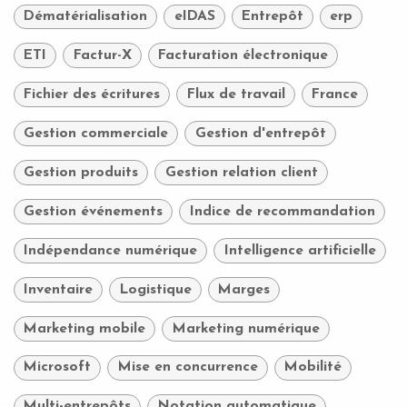
Dématérialisation
eIDAS
Entrepôt
erp
ETI
Factur-X
Facturation électronique
Fichier des écritures
Flux de travail
France
Gestion commerciale
Gestion d'entrepôt
Gestion produits
Gestion relation client
Gestion événements
Indice de recommandation
Indépendance numérique
Intelligence artificielle
Inventaire
Logistique
Marges
Marketing mobile
Marketing numérique
Microsoft
Mise en concurrence
Mobilité
Multi-entrepôts
Notation automatique