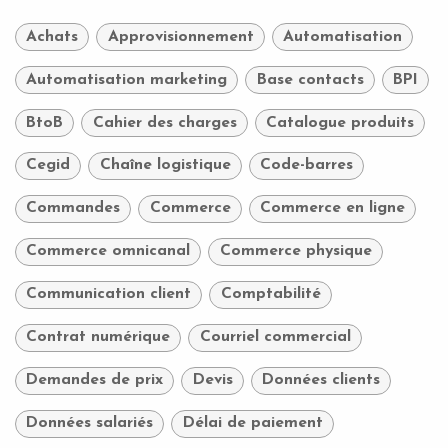
Achats
Approvisionnement
Automatisation
Automatisation marketing
Base contacts
BPI
BtoB
Cahier des charges
Catalogue produits
Cegid
Chaîne logistique
Code-barres
Commandes
Commerce
Commerce en ligne
Commerce omnicanal
Commerce physique
Communication client
Comptabilité
Contrat numérique
Courriel commercial
Demandes de prix
Devis
Données clients
Données salariés
Délai de paiement