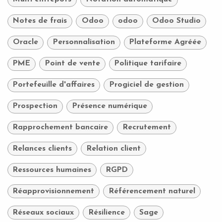
Notes de frais
Odoo
odoo
Odoo Studio
Oracle
Personnalisation
Plateforme Agréée
PME
Point de vente
Politique tarifaire
Portefeuille d'affaires
Progiciel de gestion
Prospection
Présence numérique
Rapprochement bancaire
Recrutement
Relances clients
Relation client
Ressources humaines
RGPD
Réapprovisionnement
Référencement naturel
Réseaux sociaux
Résilience
Sage