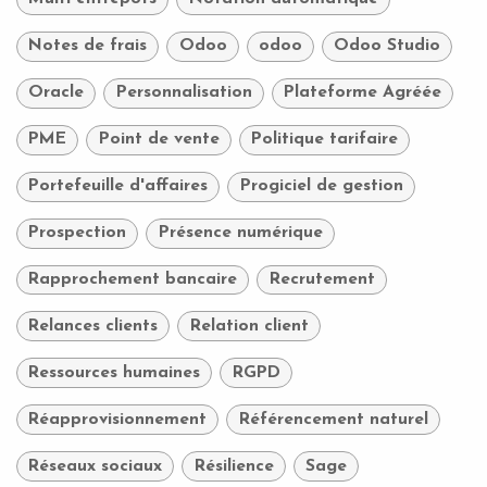
Notes de frais
Odoo
odoo
Odoo Studio
Oracle
Personnalisation
Plateforme Agréée
PME
Point de vente
Politique tarifaire
Portefeuille d'affaires
Progiciel de gestion
Prospection
Présence numérique
Rapprochement bancaire
Recrutement
Relances clients
Relation client
Ressources humaines
RGPD
Réapprovisionnement
Référencement naturel
Réseaux sociaux
Résilience
Sage