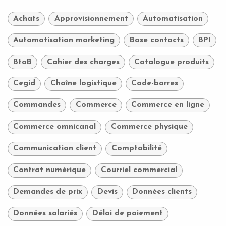
Achats
Approvisionnement
Automatisation
Automatisation marketing
Base contacts
BPI
BtoB
Cahier des charges
Catalogue produits
Cegid
Chaîne logistique
Code-barres
Commandes
Commerce
Commerce en ligne
Commerce omnicanal
Commerce physique
Communication client
Comptabilité
Contrat numérique
Courriel commercial
Demandes de prix
Devis
Données clients
Données salariés
Délai de paiement