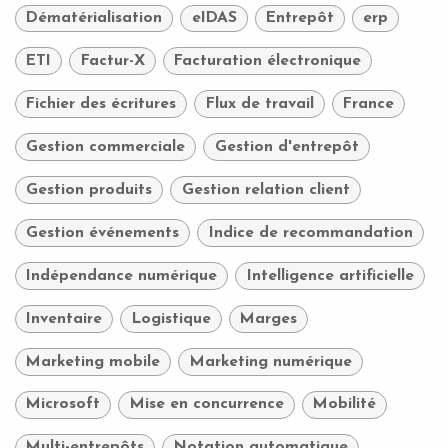
Dématérialisation
eIDAS
Entrepôt
erp
ETI
Factur-X
Facturation électronique
Fichier des écritures
Flux de travail
France
Gestion commerciale
Gestion d'entrepôt
Gestion produits
Gestion relation client
Gestion événements
Indice de recommandation
Indépendance numérique
Intelligence artificielle
Inventaire
Logistique
Marges
Marketing mobile
Marketing numérique
Microsoft
Mise en concurrence
Mobilité
Multi-entrepôts
Notation automatique