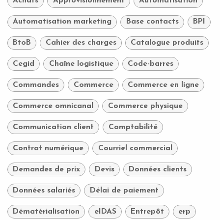
Achats
Approvisionnement
Automatisation
Automatisation marketing
Base contacts
BPI
BtoB
Cahier des charges
Catalogue produits
Cegid
Chaîne logistique
Code-barres
Commandes
Commerce
Commerce en ligne
Commerce omnicanal
Commerce physique
Communication client
Comptabilité
Contrat numérique
Courriel commercial
Demandes de prix
Devis
Données clients
Données salariés
Délai de paiement
Dématérialisation
eIDAS
Entrepôt
erp