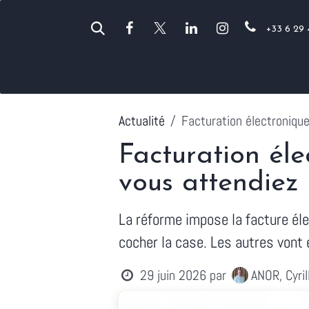
Se rendre au contenu
+33 6 29 
Vos métiers
Anor
Odoo
Actualité
Facturation électronique
Facturation éle
vous attendiez
La réforme impose la facture éle
cocher la case. Les autres vont 
29 juin 2026
par
ANOR, Cyri