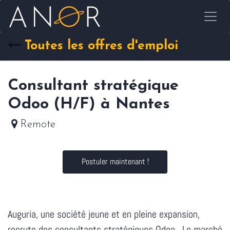
Se rendre au contenu
Toutes les offres d'emploi
Consultant stratégique
Odoo (H/F) à Nantes
Remote
Postuler maintenant !
Auguria, une société jeune et en pleine expansion,
recrute des consultants stratégiques Odoo. Le marché