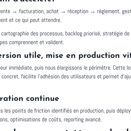
ente → facturation, achat → réception → règlement, gestio
ment et ce qui peut attendre.
 cartographie des processus, backlog priorisé, stratégie de m
uipes comprennent et valident.
rsion utile, mise en production vi
aleur immédiate, puis nous élargissons le périmètre. Cette l
e concret, facilite l'adhésion des utilisateurs et permet d'a
oration continue
s les points de friction identifiés en production, puis déploy
ons, optimisations de coûts, reporting avancé.