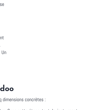
sse
nt
,
. Un
Odoo
inq dimensions concrètes :