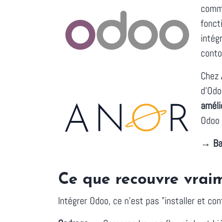
comme
fonct
intég
conto
Chez
d'Odo
améli
Odoo 
→ Bas
Ce que recouvre vraim
Intégrer Odoo, ce n'est pas "installer et co