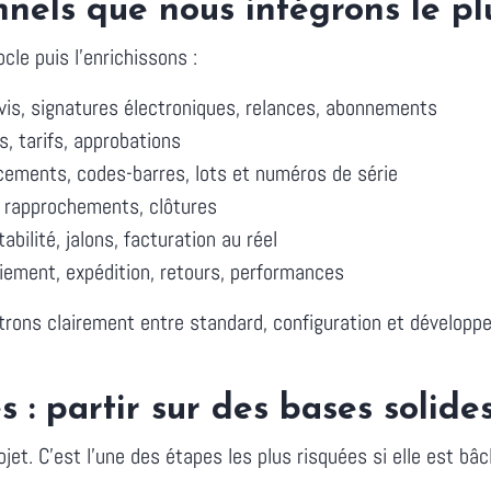
nels que nous intégrons le pl
cle puis l'enrichissons :
vis, signatures électroniques, relances, abonnements
, tarifs, approbations
cements, codes-barres, lots et numéros de série
e, rapprochements, clôtures
abilité, jalons, facturation au réel
iement, expédition, retours, performances
itrons clairement entre standard, configuration et dévelop
 : partir sur des bases solide
ojet. C'est l'une des étapes les plus risquées si elle est bâc