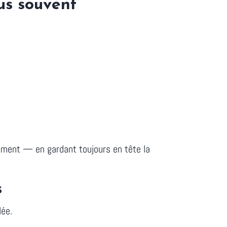
us souvent
pement — en gardant toujours en tête la
s
lée.