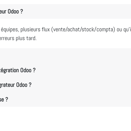
teur Odoo ?
équipes, plusieurs flux (vente/achat/stock/compta) ou qu’il 
rreurs plus tard.
tégration Odoo ?
grateur Odoo ?
se ?