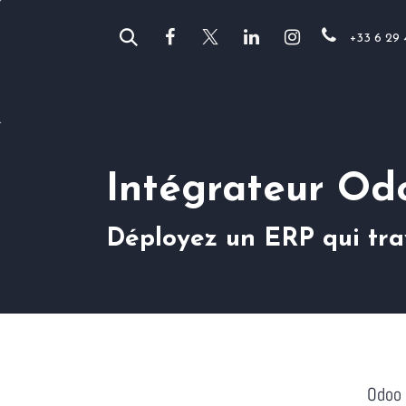
Se rendre au contenu
+33 6 29 
Vos métiers
Anor
Odoo
Intégrateur Od
Déployez un ERP qui tra
Odoo 