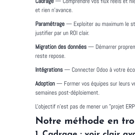
Cadrage
— Comprendre vos flux réels et hié
et rien n'avance.
Paramétrage
— Exploiter au maximum le sta
justifier par un ROI clair.
Migration des données
— Démarrer proprement
reste repose.
Intégrations
— Connecter Odoo à votre écos
Adoption
— Former vos équipes sur leurs vr
semaines post-déploiement.
L'objectif n'est pas de mener un "projet ERP"
Notre méthode en tro
1. Cadrage : voir clair av