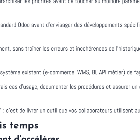
rarchiser les priorités avant de toucher au moindre paramèt
ndard Odoo avant d'envisager des développements spécifiq
, sans traîner les erreurs et incohérences de l'historique.
ystème existant (e-commerce, WMS, BI, API métier) de faç
ais cas d'usage, documenter les procédures et assurer un
 : c'est de livrer un outil que vos collaborateurs utilisent au
is temps
ant d'accélérer