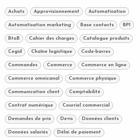
Achats
Approvisionnement
Automatisation
Automatisation marketing
Base contacts
BPI
BtoB
Cahier des charges
Catalogue produits
Cegid
Chaîne logistique
Code-barres
Commandes
Commerce
Commerce en ligne
Commerce omnicanal
Commerce physique
Communication client
Comptabilité
Contrat numérique
Courriel commercial
Demandes de prix
Devis
Données clients
Données salariés
Délai de paiement