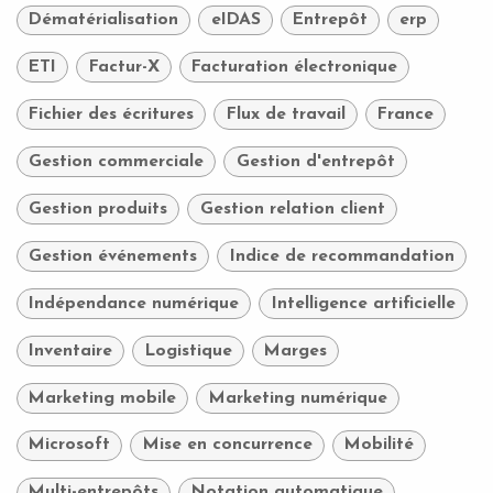
Dématérialisation
eIDAS
Entrepôt
erp
ETI
Factur-X
Facturation électronique
Fichier des écritures
Flux de travail
France
Gestion commerciale
Gestion d'entrepôt
Gestion produits
Gestion relation client
Gestion événements
Indice de recommandation
Indépendance numérique
Intelligence artificielle
Inventaire
Logistique
Marges
Marketing mobile
Marketing numérique
Microsoft
Mise en concurrence
Mobilité
Multi-entrepôts
Notation automatique