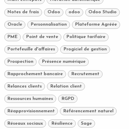
Notes de frais
Odoo
odoo
Odoo Studio
Oracle
Personnalisation
Plateforme Agréée
PME
Point de vente
Politique tarifaire
Portefeuille d'affaires
Progiciel de gestion
Prospection
Présence numérique
Rapprochement bancaire
Recrutement
Relances clients
Relation client
Ressources humaines
RGPD
Réapprovisionnement
Référencement naturel
Réseaux sociaux
Résilience
Sage