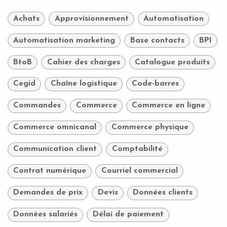
Achats
Approvisionnement
Automatisation
Automatisation marketing
Base contacts
BPI
BtoB
Cahier des charges
Catalogue produits
Cegid
Chaîne logistique
Code-barres
Commandes
Commerce
Commerce en ligne
Commerce omnicanal
Commerce physique
Communication client
Comptabilité
Contrat numérique
Courriel commercial
Demandes de prix
Devis
Données clients
Données salariés
Délai de paiement