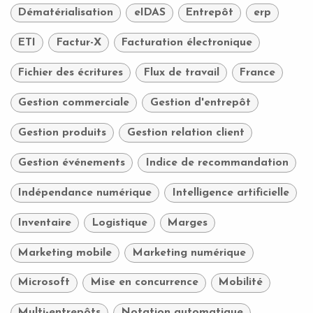
Dématérialisation
eIDAS
Entrepôt
erp
ETI
Factur-X
Facturation électronique
Fichier des écritures
Flux de travail
France
Gestion commerciale
Gestion d'entrepôt
Gestion produits
Gestion relation client
Gestion événements
Indice de recommandation
Indépendance numérique
Intelligence artificielle
Inventaire
Logistique
Marges
Marketing mobile
Marketing numérique
Microsoft
Mise en concurrence
Mobilité
Multi-entrepôts
Notation automatique