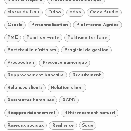
Notes de frais
Odoo
odoo
Odoo Studio
Oracle
Personnalisation
Plateforme Agréée
PME
Point de vente
Politique tarifaire
Portefeuille d'affaires
Progiciel de gestion
Prospection
Présence numérique
Rapprochement bancaire
Recrutement
Relances clients
Relation client
Ressources humaines
RGPD
Réapprovisionnement
Référencement naturel
Réseaux sociaux
Résilience
Sage