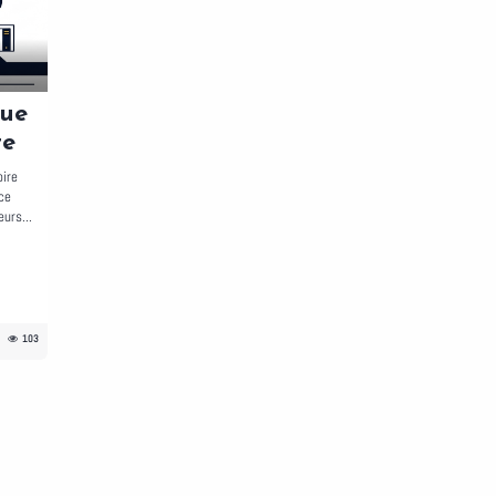
que
te
oire
ce
urs...
103