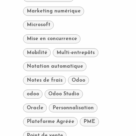
Marketing numérique
Microsoft
Mise en concurrence
Mobilité
Multi-entrepôts
Notation automatique
Notes de frais
Odoo
odoo
Odoo Studio
Oracle
Personnalisation
Plateforme Agréée
PME
Point de vente