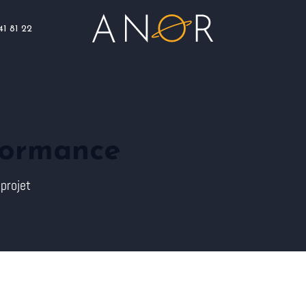
41 81 22
Blog
Assistance
Nous rejoindre
formance
projet