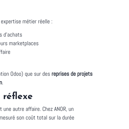
xpertise métier réelle :
ns d'achats
teurs marketplaces
faire
ation Odoo) que sur des
reprises de projets
n
.
 réflexe
 une autre affaire. Chez ANOR, un
mesuré son coût total sur la durée