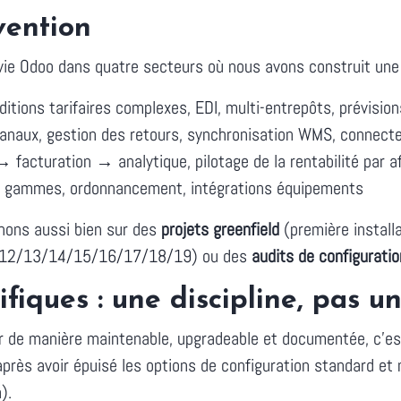
vention
vie Odoo dans quatre secteurs où nous avons construit une e
itions tarifaires complexes, EDI, multi-entrepôts, prévisio
 canaux, gestion des retours, synchronisation WMS, connec
facturation → analytique, pilotage de la rentabilité par af
, gammes, ordonnancement, intégrations équipements
nons aussi bien sur des
projets greenfield
(première install
12/13/14/15/16/17/18/19) ou des
audits de configuratio
iques : une discipline, pas un
r de manière maintenable, upgradeable et documentée, c'est
rès avoir épuisé les options de configuration standard et 
).