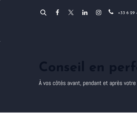
Se rendre au contenu
+33 6 29 
Vos métiers
Anor
Odoo
Conseil en per
À vos côtés avant, pendant et après votre 