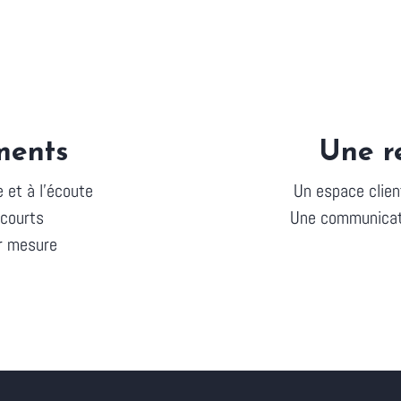
ments
Une r
 et à l’écoute
Un espace clien
 courts
Une communicati
r mesure