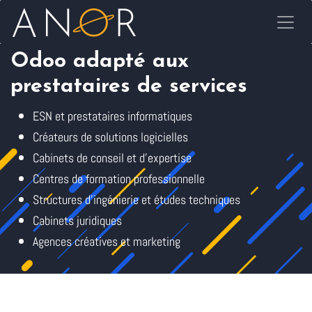
Se rendre au contenu
Odoo adapté aux
prestataires de services
ESN et prestataires informatiques
Créateurs de solutions logicielles
Cabinets de conseil et d'expertise
Centres de formation professionnelle
Structures d'ingénierie et études techniques
Cabinets juridiques
Agences créatives et marketing