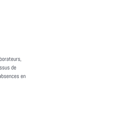
aborateurs,
essus de
 absences en