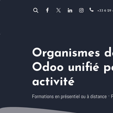
Se rendre au contenu
+33 6 29 
Vos métiers
Anor
Odoo
Organismes de
Odoo unifié p
activité
·
Formations en présentiel ou à distance