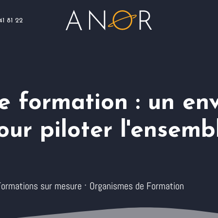
41 81 22
Blog
Assistance
Nous rejoindre
 formation : un en
our piloter l'ensemb
·
Formations
sur mesure
Organismes de Formation