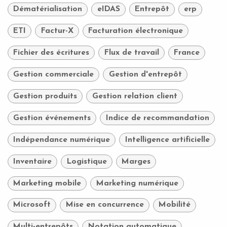
Dématérialisation
eIDAS
Entrepôt
erp
ETI
Factur-X
Facturation électronique
Fichier des écritures
Flux de travail
France
Gestion commerciale
Gestion d'entrepôt
Gestion produits
Gestion relation client
Gestion événements
Indice de recommandation
Indépendance numérique
Intelligence artificielle
Inventaire
Logistique
Marges
Marketing mobile
Marketing numérique
Microsoft
Mise en concurrence
Mobilité
Multi-entrepôts
Notation automatique