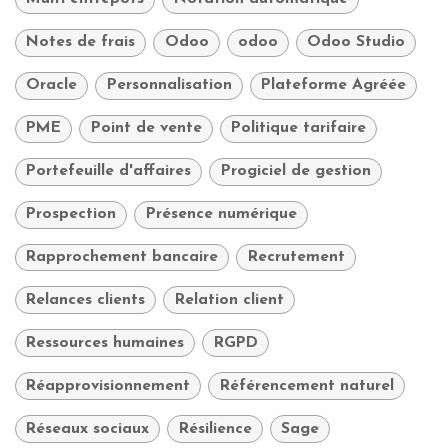
Notes de frais
Odoo
odoo
Odoo Studio
Oracle
Personnalisation
Plateforme Agréée
PME
Point de vente
Politique tarifaire
Portefeuille d'affaires
Progiciel de gestion
Prospection
Présence numérique
Rapprochement bancaire
Recrutement
Relances clients
Relation client
Ressources humaines
RGPD
Réapprovisionnement
Référencement naturel
Réseaux sociaux
Résilience
Sage