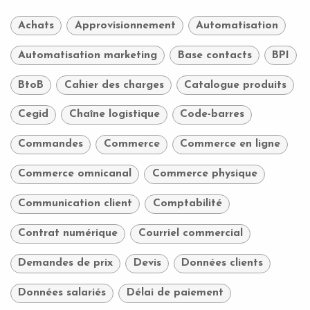
Achats
Approvisionnement
Automatisation
Automatisation marketing
Base contacts
BPI
BtoB
Cahier des charges
Catalogue produits
Cegid
Chaîne logistique
Code-barres
Commandes
Commerce
Commerce en ligne
Commerce omnicanal
Commerce physique
Communication client
Comptabilité
Contrat numérique
Courriel commercial
Demandes de prix
Devis
Données clients
Données salariés
Délai de paiement